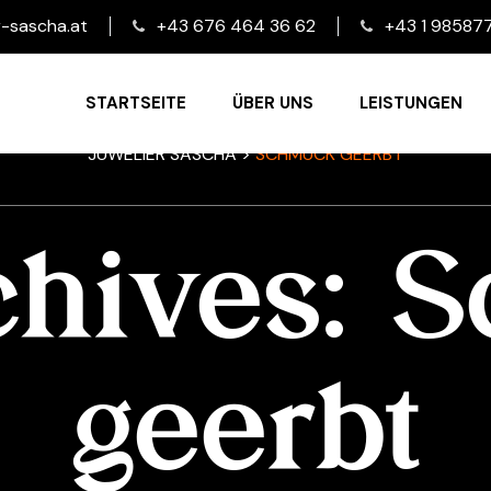
r-sascha.at
+43 676 464 36 62
+43 1 98587
STARTSEITE
ÜBER UNS
LEISTUNGEN
JUWELIER SASCHA
>
SCHMUCK GEERBT
chives:
S
geerbt