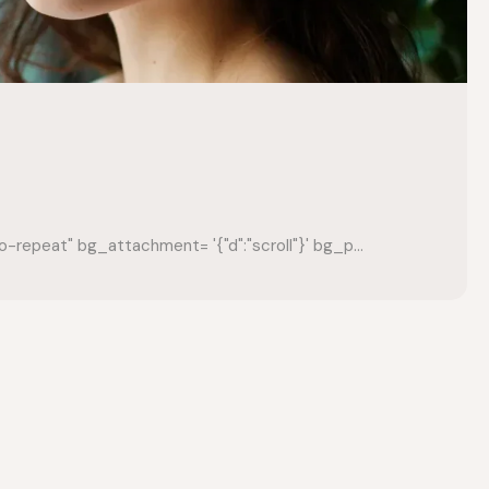
-repeat" bg_attachment= '{"d":"scroll"}' bg_p...