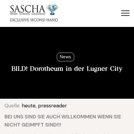
News
BILD! Dorotheum in der Lugner City
Quelle:
heute, pressreade
r
BEI UNS SIND SIE AUCH WILLKOMMEN WENN SIE
NICHT GEIMPFT SIND!!!